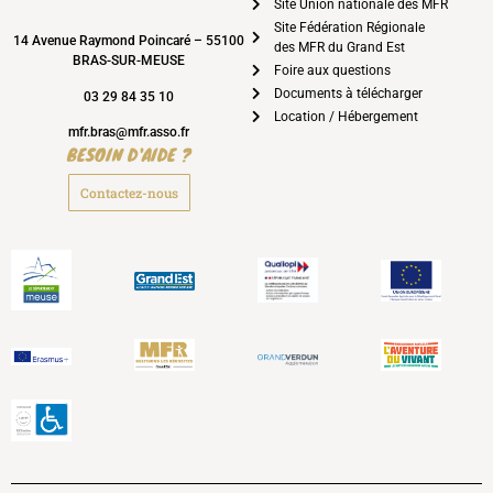
Site Union nationale des MFR
Site Fédération Régionale
14 Avenue Raymond Poincaré – 55100
des MFR du Grand Est
BRAS-SUR-MEUSE
Foire aux questions
Documents à télécharger
03 29 84 35 10
Location / Hébergement
mfr.bras@mfr.asso.fr
BESOIN D'AIDE ?
Contactez-nous